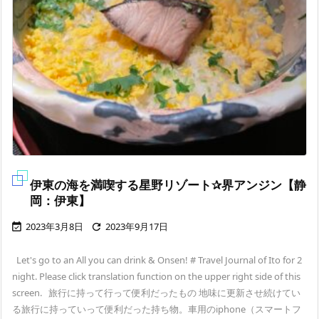
伊東の海を満喫する星野リゾート✰界アンジン【静
岡：伊東】
2023年3月8日
2023年9月17日


Let's go to an All you can drink & Onsen! # Travel Journal of Ito for 2
night. Please click translation function on the upper right side of this
screen. 旅行に持って行って便利だったもの 地味に更新させ続けてい
る旅行に持っていって便利だった持ち物。車用のiphone（スマートフ