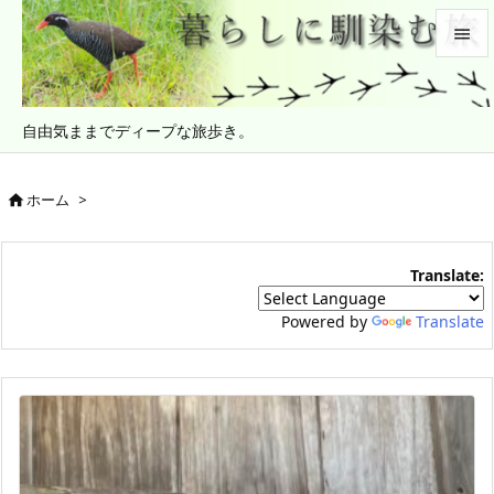


メニュ
自由気ままでディープな旅歩き。

サイド

ホーム
>

前へ

Translate:
次へ

Powered by
Translate
検索