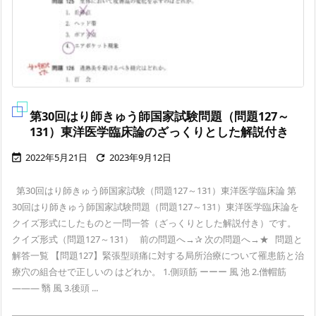
第30回はり師きゅう師国家試験問題（問題127～
131）東洋医学臨床論のざっくりとした解説付き
2022年5月21日
2023年9月12日


第30回はり師きゅう師国家試験（問題127～131）東洋医学臨床論 第
30回はり師きゅう師国家試験問題（問題127～131）東洋医学臨床論を
クイズ形式にしたものと一問一答（ざっくりとした解説付き）です。
クイズ形式（問題127～131） 前の問題へ→✰ 次の問題へ→★ 問題と
解答一覧 【問題127】緊張型頭痛に対する局所治療について罹患筋と治
療穴の組合せで正しいの はどれか。 1.側頭筋 ーーー 風 池 2.僧帽筋
——— 翳 風 3.後頭 ...