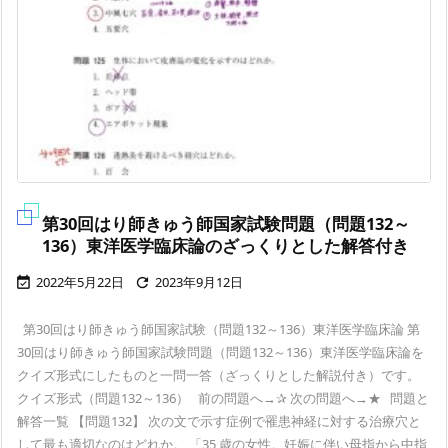
第30回はり師きゅう師国家試験問題（問題132～
136）東洋医学臨床論のざっくりとした解答付き
2022年5月22日
2023年9月12日


第30回はり師きゅう師国家試験（問題132～136）東洋医学臨床論 第
30回はり師きゅう師国家試験問題（問題132～136）東洋医学臨床論を
クイズ形式にしたものと一問一答（ざっくりとした解説付き）です。
クイズ形式（問題132～136） 前の問題へ→✰ 次の問題へ→★ 問題と
解答一覧 【問題132】 次の文で示す症例で罹患神経に対する治療穴と
して最も適切なのはどれか。 「35 歳の女性。妊娠に伴い母指から中指