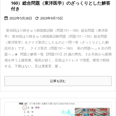
160）総合問題（東洋医学）のざっくりとした解答
付き
2022年5月26日
2023年9月15日


第30回はり師きゅう師国家試験（問題151～160）総合問題（東洋医
学） 第30回はり師きゅう師国家試験問題（問題151～155）総合問題
（東洋医学）をクイズ形式にしたものと一問一答（ざっくりとした解
説付き）です。 クイズ形式（問題151～160） 前の問題へ→✰ 次の問
題へ→★ 問題と解答一覧 【問題151】25 歳の男性。 3 か月前から膨満
感を伴う上腹部痛、嘔気が続く。症状はストレス で増悪、噯気で軽快
する。下痢はない。舌は薄黄苔、脈 ...
記事を読む