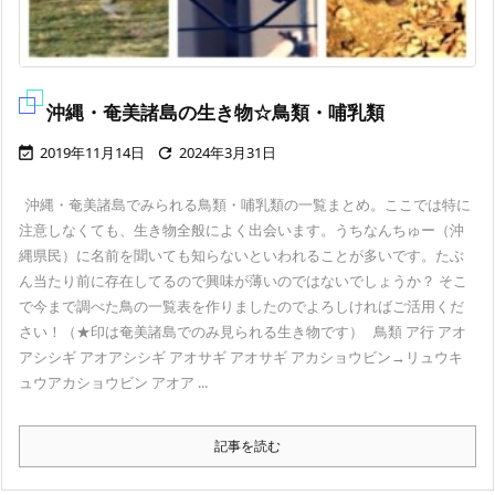
沖縄・奄美諸島の生き物☆鳥類・哺乳類
2019年11月14日
2024年3月31日


沖縄・奄美諸島でみられる鳥類・哺乳類の一覧まとめ。ここでは特に
注意しなくても、生き物全般によく出会います。うちなんちゅー（沖
縄県民）に名前を聞いても知らないといわれることが多いです。たぶ
ん当たり前に存在してるので興味が薄いのではないでしょうか？ そこ
で今まで調べた鳥の一覧表を作りましたのでよろしければご活用くだ
さい！（★印は奄美諸島でのみ見られる生き物です） 鳥類 ア行 アオ
アシシギ アオアシシギ アオサギ アオサギ アカショウビン→リュウキ
ュウアカショウビン アオア ...
記事を読む