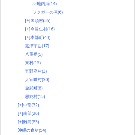
羽地内海
(14)
フクガ―の滝
(6)
[+]
国頭村
(55)
[+]
今帰仁村
(16)
[+]
本部町
(44)
嘉津宇岳
(17)
八重岳
(5)
東村
(15)
宜野座村
(3)
大宜味村
(30)
金武町
(8)
恩納村
(15)
[+]
中部
(32)
[+]
南部
(20)
[+]
離島
(83)
沖縄の食材
(54)