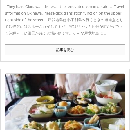
They have Okinawan dishes at the renovated kominka cafe ☆ Travel
Information Okinawa. Please click translation function on the upper
right side of the screen. 屋我地島は小宇利島へ行くときの通過点とし
て観光客にはスルーされがちですが、実はサトウキビ畑が広がってい
る沖縄らしい風景が続く穴場の島です。そんな屋我地島に ...
記事を読む