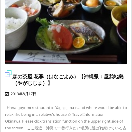
森の茶屋 花季（はなごよみ）【沖縄県：屋我地島
（やがじじま）】
2019年8月17日

Hana-goyomi restaurant in Yagaji-jima island where would be able to
relax like being in a relative's house ☆ Travel Information
Okinawa. Please click translation function on the upper right side of
the screen. ここ最近、沖縄で一番行きたい場所に選ばれ続けている古