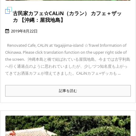
古民家カフェ☆CALiN（カラン） カフェ＋ザッ
カ 【沖縄：屋我地島】
2019年8月22日

Renovated Cafe, CALiN at Yagajijima-island ☆Travel Information of
Okinawa. Please click translation function on the upper right side of
the screen. 沖縄本島と橋で結ばれている屋我地島。今までは古宇利島
へ行く通過点のように思われていましたが、少しづつ知名度も上がっ
てきてお洒落カフェが増えてきました。CALiNカフェ+ザッカも ...
記事を読む