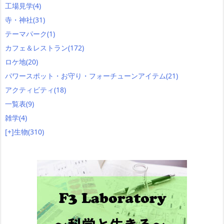
工場見学
(4)
寺・神社
(31)
テーマパーク
(1)
カフェ＆レストラン
(172)
ロケ地
(20)
パワースポット・お守り・フォーチューンアイテム
(21)
アクティビティ
(18)
一覧表
(9)
雑学
(4)
[+]
生物
(310)