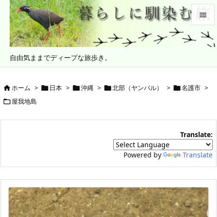


メニュ
自由気ままでディープな旅歩き。

サイド

ホーム
>
日本
>
沖縄
>
北部（ヤンバル）
>
名護市
>





前へ
屋我地島


次へ
Translate:

検索
Powered by
Translate