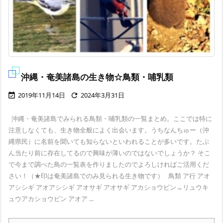
沖縄・奄美諸島の生き物☆鳥類・哺乳類
2019年11月14日
2024年3月31日


沖縄・奄美諸島でみられる鳥類・哺乳類の一覧まとめ。ここでは特に
注意しなくても、生き物全般によく出会います。うちなんちゅー（沖
縄県民）に名前を聞いても知らないといわれることが多いです。たぶ
ん当たり前に存在してるので興味が薄いのではないでしょうか？ そこ
で今まで調べた鳥の一覧表を作りましたのでよろしければご活用くだ
さい！（★印は奄美諸島でのみ見られる生き物です） 鳥類 ア行 アオ
アシシギ アオアシシギ アオサギ アオサギ アカショウビン→リュウキ
ュウアカショウビン アオア ...