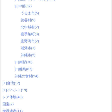
[-]
中部
(32)
うるま市
(5)
読谷村
(9)
北中城村
(2)
嘉手納町
(3)
宜野湾市
(2)
浦添市
(2)
沖縄市
(5)
[+]
南部
(20)
[+]
離島
(83)
沖縄の食材
(54)
[+]
台湾
(12)
[+]
イベント
(19)
レア体験
(40)
国宝
(2)
世界遺産
(11)