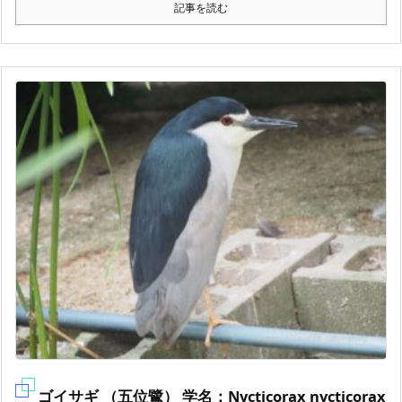
記事を読む
ゴイサギ （五位鷺） 学名：Nycticorax nycticorax