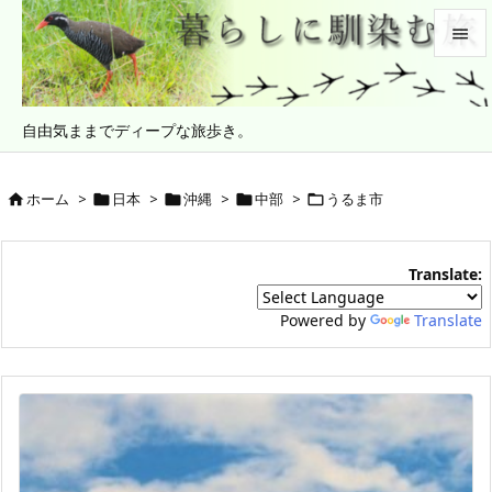


メニュ
自由気ままでディープな旅歩き。

サイド

ホーム
>
日本
>
沖縄
>
中部
>
うるま市





前へ

Translate:
次へ

Powered by
Translate
検索