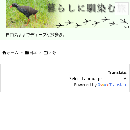


メニュ
自由気ままでディープな旅歩き。

サイド

ホーム
>
日本
>
大分



前へ

Translate:
次へ

Powered by
Translate
検索