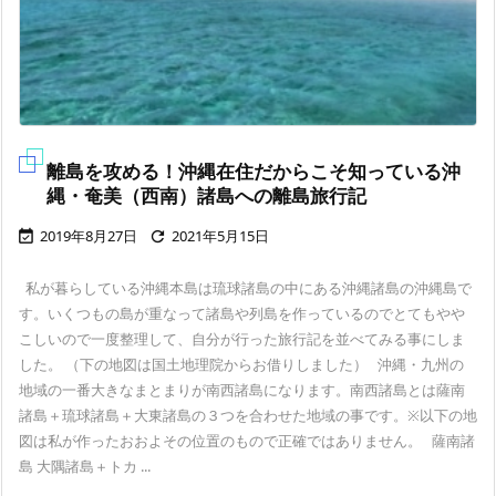
離島を攻める！沖縄在住だからこそ知っている沖
縄・奄美（西南）諸島への離島旅行記
2019年8月27日
2021年5月15日


私が暮らしている沖縄本島は琉球諸島の中にある沖縄諸島の沖縄島で
す。いくつもの島が重なって諸島や列島を作っているのでとてもやや
こしいので一度整理して、自分が行った旅行記を並べてみる事にしま
した。 （下の地図は国土地理院からお借りしました） 沖縄・九州の
地域の一番大きなまとまりが南西諸島になります。南西諸島とは薩南
諸島＋琉球諸島＋大東諸島の３つを合わせた地域の事です。※以下の地
図は私が作ったおおよその位置のもので正確ではありません。 薩南諸
島 大隅諸島＋トカ ...