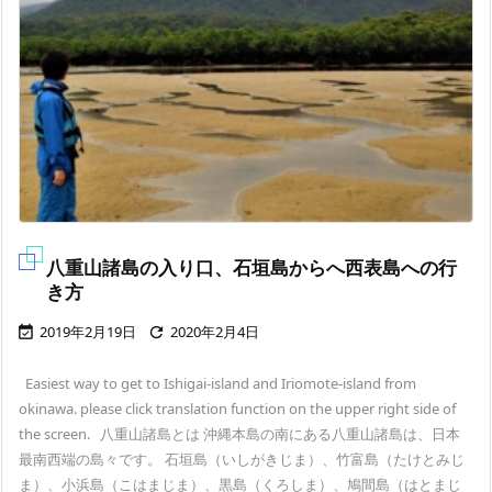
八重山諸島の入り口、石垣島からへ西表島への行
き方
2019年2月19日
2020年2月4日


Easiest way to get to Ishigai-island and Iriomote-island from
okinawa. please click translation function on the upper right side of
the screen. 八重山諸島とは 沖縄本島の南にある八重山諸島は、日本
最南西端の島々です。 石垣島（いしがきじま）、竹富島（たけとみじ
ま）、小浜島（こはまじま）、黒島（くろしま）、鳩間島（はとまじ