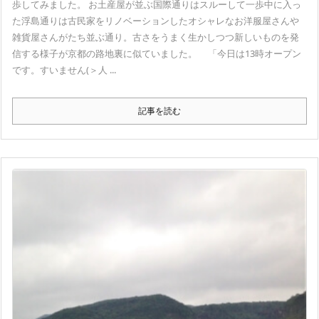
歩してみました。 お土産屋が並ぶ国際通りはスルーして一歩中に入っ
た浮島通りは古民家をリノベーションしたオシャレなお洋服屋さんや
雑貨屋さんがたち並ぶ通り。古さをうまく生かしつつ新しいものを発
信する様子が京都の路地裏に似ていました。 「今日は13時オープン
です。すいません(＞人 ...
記事を読む