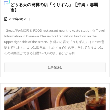
どぅる天の発祥の店「うりずん」【沖縄：那覇
市】
2019年8月20日

Great AWAMORI & FOOD restaurant near the Azato station ☆ Travel
Information in Okinawa. Please click translation function on the
upper right side of the screen. 沖縄の方言で「うりずん」は２つの意
味を持ちます。１つは四角豆（しかくまめ）の事。そしてもう１つは
その四角豆ができる旧暦2～3月の頃、春分から初 ...
記事を読む