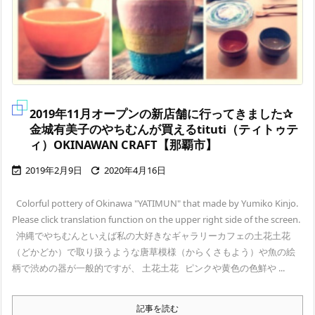
2019年11月オープンの新店舗に行ってきました✰
金城有美子のやちむんが買えるtituti（ティトゥテ
ィ）OKINAWAN CRAFT【那覇市】
2019年2月9日
2020年4月16日


Colorful pottery of Okinawa "YATIMUN" that made by Yumiko Kinjo.
Please click translation function on the upper right side of the screen.
沖縄でやちむんといえば私の大好きなギャラリーカフェの土花土花
（どかどか）で取り扱うような唐草模様（からくさもよう）や魚の絵
柄で渋めの器が一般的ですが、 土花土花 ピンクや黄色の色鮮や ...
記事を読む