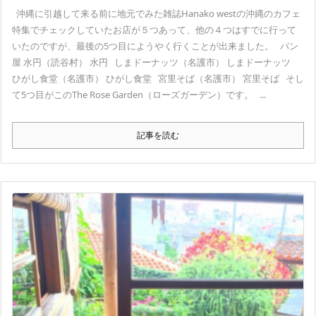
沖縄に引越して来る前に地元でみた雑誌Hanako westの沖縄のカフェ
特集でチェックしていたお店が５つあって、他の４つはすでに行って
いたのですが、最後の5つ目にようやく行くことが出来ました。 パン
屋 水円（読谷村） 水円 しまドーナッツ（名護市） しまドーナッツ
ひがし食堂（名護市） ひがし食堂 宮里そば（名護市） 宮里そば そし
て5つ目がこのThe Rose Garden（ローズガーデン）です。 ...
記事を読む