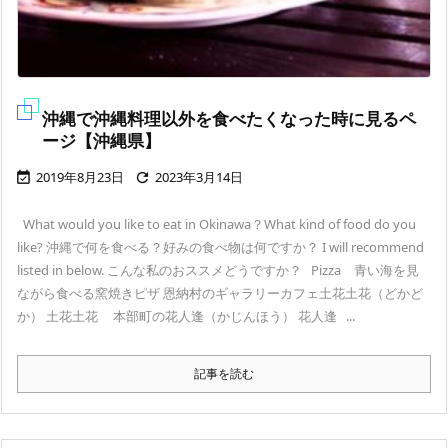
沖縄で沖縄料理以外を食べたくなった時に見るペ
ージ【沖縄県】
2019年8月23日
2023年3月14日


What would you like to eat in Okinawa？What kind of food do you
like? 沖縄で何を食べる？好みの食べ物は何ですか？ I will recommend
listed in below. こんな私のおススメどうですか？ Pizza 青い海を見
ながら食べる窯焼きピザ 恩納村のギャラリーカフェ土花土花（どかど
か） 土花土花 本部町の花人逢（かじんほう） 花人逢 ...
記事を読む