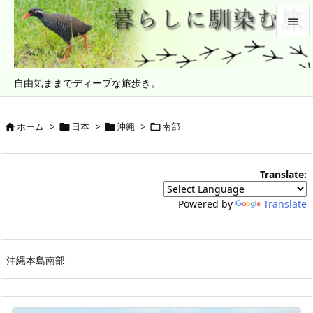


メニュ
自由気ままでディープな旅歩き。

サイド

ホーム
>
日本
>
沖縄
>
南部




前へ

Translate:
次へ

Powered by
Translate
検索
沖縄本島南部