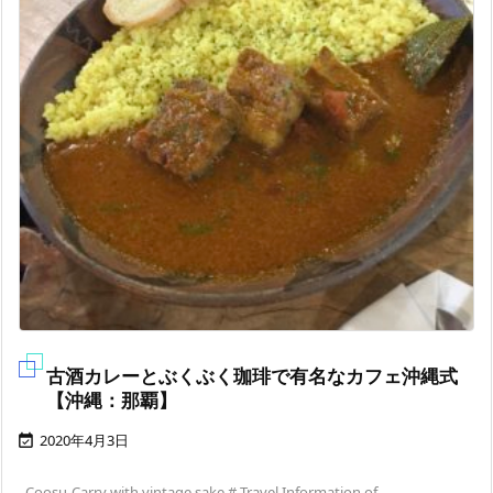
古酒カレーとぶくぶく珈琲で有名なカフェ沖縄式
【沖縄：那覇】
2020年4月3日

Coosu-Carry with vintage sake # Travel Information of