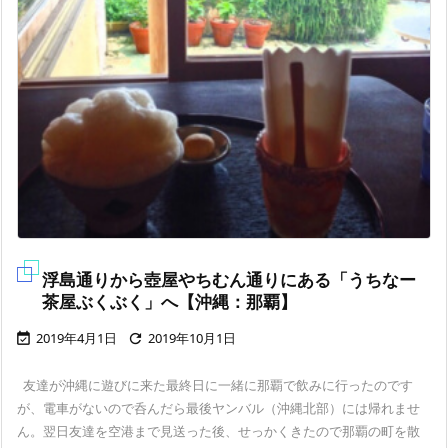
浮島通りから壺屋やちむん通りにある「うちなー
茶屋ぶくぶく」へ【沖縄：那覇】
2019年4月1日
2019年10月1日


友達が沖縄に遊びに来た最終日に一緒に那覇で飲みに行ったのです
が、電車がないので呑んだら最後ヤンバル（沖縄北部）には帰れませ
ん。翌日友達を空港まで見送った後、せっかくきたので那覇の町を散