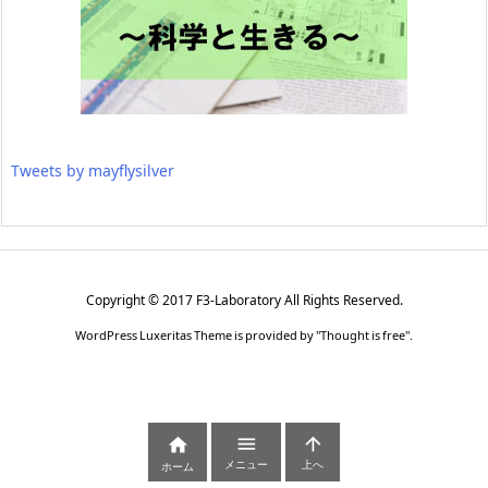
Tweets by mayflysilver
Copyright ©
2017
F3-Laboratory
All Rights Reserved.
WordPress Luxeritas Theme is provided by "
Thought is free
".



メニュー
上へ
ホーム