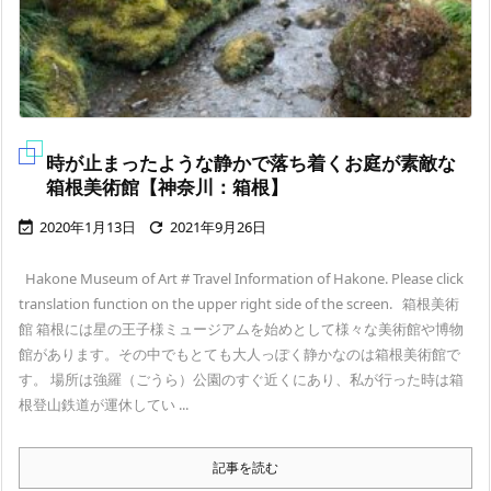
時が止まったような静かで落ち着くお庭が素敵な
箱根美術館【神奈川：箱根】
2020年1月13日
2021年9月26日


Hakone Museum of Art # Travel Information of Hakone. Please click
translation function on the upper right side of the screen. 箱根美術
館 箱根には星の王子様ミュージアムを始めとして様々な美術館や博物
館があります。その中でもとても大人っぽく静かなのは箱根美術館で
す。 場所は強羅（ごうら）公園のすぐ近くにあり、私が行った時は箱
根登山鉄道が運休してい ...
記事を読む