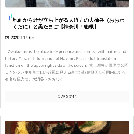
地面から煙が立ち上がる大迫力の大桶谷（おおわ
くだに）と黒たまご【神奈川：箱根】
2020年1月6日

Owakudani is the place to experience and connect with nature and
history # Travel Information of Hakone. Please click translation
function on the upper right side of the screen. 富士箱根伊豆国立公園
日本のシンボル富士山が綺麗に見える富士箱根伊豆国立公園内にある
有名な観光地、大涌谷（おおわく ...
記事を読む