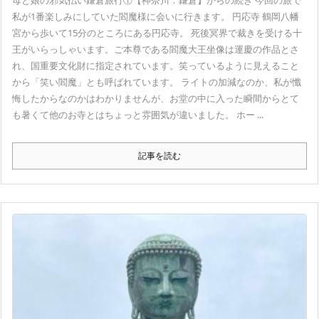
私が1番楽しみにしていた閻魔様に会いに行きます。 円応寺 鶴岡八幡
宮から歩いて15分のところにある円応寺。 死後冥界で裁きを受ける十
王がいらっしゃいます。ご本尊である閻魔大王坐像は運慶の作品とさ
れ、国重要文化財に指定されています。笑っているように見えること
から「笑い閻魔」とも呼ばれています。 ライトの加減なのか、私が懺
悔したからなのかはわかりませんが、お堂の中に入った瞬間からとて
も暑くて他のお寺とはちょっと雰囲気が違いました。 ホー ...
記事を読む