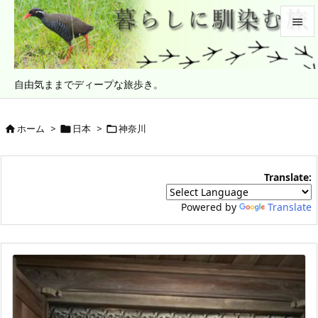


メニュ
自由気ままでディープな旅歩き。

サイド

ホーム
>
日本
>
神奈川



前へ

Translate:
次へ

Powered by
Translate
検索