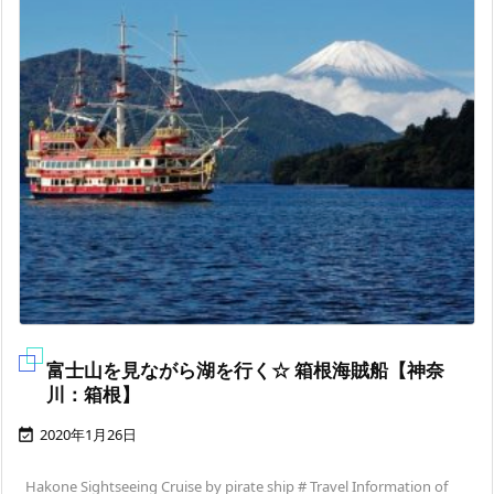
富士山を見ながら湖を行く☆ 箱根海賊船【神奈
川：箱根】
2020年1月26日

Hakone Sightseeing Cruise by pirate ship # Travel Information of