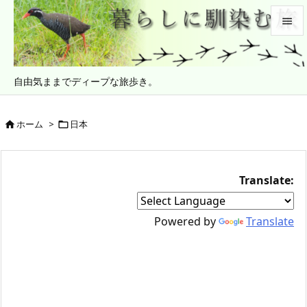


メニュ
自由気ままでディープな旅歩き。

サイド

ホーム
>
日本


前へ

次へ
Translate:

検索
Powered by
Translate