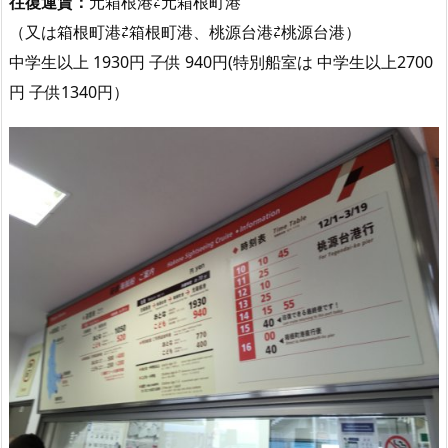
往復運賃：
元箱根港⇄元箱根町港
（又は箱根町港⇄箱根町港、桃源台港⇄桃源台港）
中学生以上 1930円 子供 940円
(特別船室は 中学生以上2700
円 子供1340円）