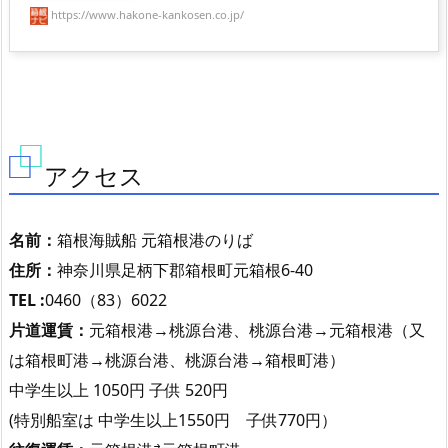
https://www.hakone-kankosen.co.jp/
アクセス
名前：
箱根海賊船 元箱根港のりば
住所：
神奈川県足柄下郡箱根町元箱根6-40
TEL :
0460（83）6022
片道運賃：
元箱根港→桃源台港、桃源台港→元箱根港（又
は箱根町港→桃源台港、桃源台港→箱根町港）
中学生以上 1050円 子供 520円
(特別船室は 中学生以上1550円 子供770円）