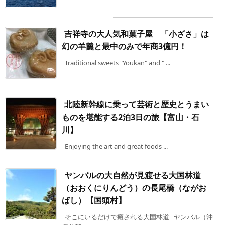
吉祥寺の大人気和菓子屋 「小ざさ」は
幻の羊羹と最中のみで年商3億円！
Traditional sweets "Youkan" and " ...
北陸新幹線に乗って芸術と歴史とうまい
ものを堪能する2泊3日の旅【富山・石
川】
Enjoying the art and great foods ...
ヤンバルの大自然が見渡せる大国林道
（おおくにりんどう）の長尾橋（ながお
ばし）【国頭村】
そこにいるだけで癒される大国林道 ヤンバル（沖