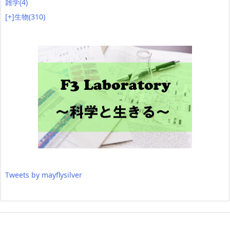
雑学
(4)
[+]
生物
(310)
Tweets by mayflysilver