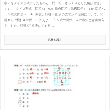
学）をクイズ形式にしたものと一問一答（ざっくりとした解説付き）
です。 クイズ形式（問題83～90）総合問題（臨床医学） 前の問題へ
→✰ 次の問題へ→★ 問題と解答一覧 次の文で示す症例について、問
題 83、問題 84 の問いに答えよ。 「65 歳の男性。左片麻痺と意識障害
を生じた。頭部 CT 検査にて右被 ...
記事を読む