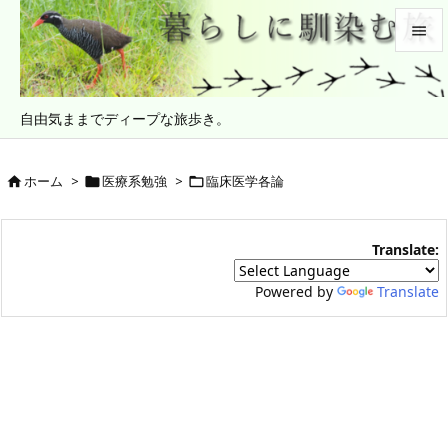


メニュ
自由気ままでディープな旅歩き。

サイド

ホーム
>
医療系勉強
>
臨床医学各論



前へ

Translate:
次へ

Powered by
Translate
検索