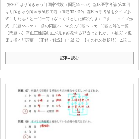
第30回はり師きゅう師国家試験（問題55～59）臨床医学各論 第30回
はり師きゅう師国家試験問題（問題55～59）臨床医学各論をクイズ形
式にしたものと一問一答（ざっくりとした解説付き）です。 クイズ形
式（問題55～59） 前の問題へ→✰ 次の問題へ→★ 問題と解答一覧
【問題55】高血圧性脳出血が最も好発する部位はどれか。 1.被 殻 2.視
床 3.橋 4.前頭葉 【正解・解説】1 1.被 殻 【その他の選択肢】 2.視 ...
記事を読む