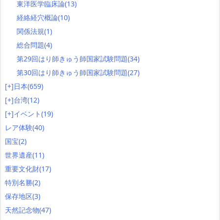
東洋医学臨床論
(13)
経絡経穴概論
(10)
関係法規
(1)
総合問題
(4)
第29回はり師きゅう師国家試験問題
(34)
第30回はり師きゅう師国家試験問題
(27)
[+]
日本
(659)
[+]
台湾
(12)
[+]
イベント
(19)
レア体験
(40)
国宝
(2)
世界遺産
(11)
重要文化財
(17)
特別名勝
(2)
保存地区
(3)
天然記念物
(47)