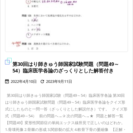
第30回はり師きゅう師国家試験問題（問題49～
54）臨床医学各論のざっくりとした解答付き
2022年4月10日
2023年9月11日


第30回はり師きゅう師国家試験（問題49～54）臨床医学各論 第30回
はり師きゅう師国家試験問題（問題49～54）臨床医学各論をクイズ形
式にしたものと一問一答（ざっくりとした解説付き）です。 クイズ形
式（問題49～54） 前の問題へ→✰ 次の問題へ→★ 問題と解答一覧
【問題49】変形性関節症の単純エックス線所見で正しいのはどれか。
1.骨壊死像 2.骨棘の形成 3.関節裂の拡大 4.軟骨下骨の萎縮像 【正解・