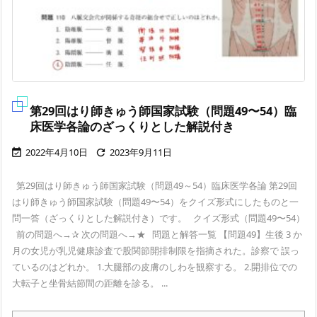
第29回はり師きゅう師国家試験（問題49〜54）臨
床医学各論のざっくりとした解説付き
2022年4月10日
2023年9月11日


第29回はり師きゅう師国家試験（問題49～54）臨床医学各論 第29回
はり師きゅう師国家試験（問題49〜54）をクイズ形式にしたものと一
問一答（ざっくりとした解説付き）です。 クイズ形式（問題49〜54）
前の問題へ→✰ 次の問題へ→★ 問題と解答一覧 【問題49】生後 3 か
月の女児が乳児健康診査で股関節開排制限を指摘された。診察で 誤っ
ているのはどれか。 1.大腿部の皮膚のしわを観察する。 2.開排位での
大転子と坐骨結節間の距離を診る。 ...