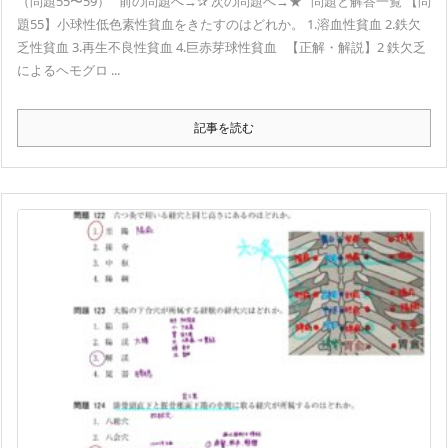
（問題55〜59） 前の問題へ→✰ 次の問題へ→★ 問題と解答一覧 【問
題55】小球性低色素性貧血をきたすのはどれか。 1.溶血性貧血 2.鉄欠
乏性貧血 3.再生不良性貧血 4.巨赤芽球性貧血 【正解・解説】2 鉄欠乏
によるヘモグロ ...
記事を読む