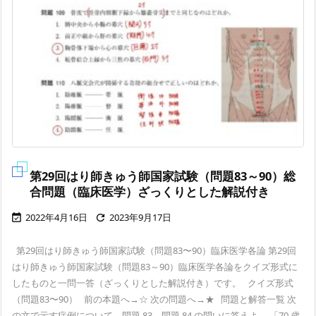
第29回はり師きゅう師国家試験（問題83～90）総
合問題（臨床医学）ざっくりとした解説付き
2022年4月16日
2023年9月17日


第29回はり師きゅう師国家試験（問題83〜90）臨床医学各論 第29回
はり師きゅう師国家試験（問題83～90）臨床医学各論をクイズ形式に
したものと一問一答（ざっくりとした解説付き）です。 クイズ形式
（問題83〜90） 前の本題へ→☆ 次の問題へ→★ 問題と解答一覧 次
の文で示す症例について、問題 83、問題 84 の問いに答えよ。 「70 歳