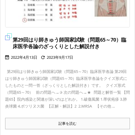
第29回はり師きゅう師国家試験（問題65～70）臨
床医学各論のざっくりとした解説付き
2022年4月13日
2023年9月17日


第29回はり師きゅう師国家試験（問題65～70）臨床医学各論 第29回
はり師きゅう師国家試験（問題65～70）臨床医学各論をクイズ形式に
したものと一問一答（ざっくりとした解説付き）です。 クイズ形式
（問題65～70） 前の問題へ→✰ 次の問題へ→★ 問題と解答一覧 【問
題65】院内感染と関連が深いのはどれか。 1.破傷風菌 1.帯状疱疹 3.肺
炎球菌 4.ボツリヌス菌 【正解・解説】2 2.MRSA 【その他 ...
記事を読む