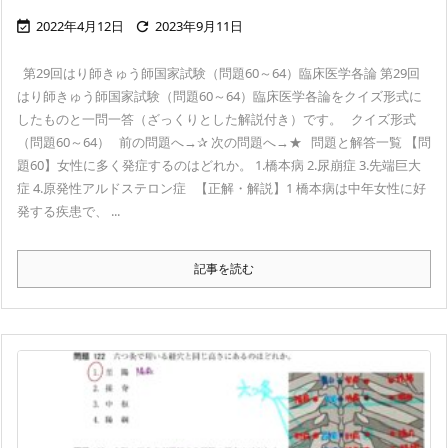
2022年4月12日
2023年9月11日


第29回はり師きゅう師国家試験（問題60～64）臨床医学各論 第29回
はり師きゅう師国家試験（問題60～64）臨床医学各論をクイズ形式に
したものと一問一答（ざっくりとした解説付き）です。 クイズ形式
（問題60～64） 前の問題へ→✰ 次の問題へ→★ 問題と解答一覧 【問
題60】女性に多く発症するのはどれか。 1.橋本病 2.尿崩症 3.先端巨大
症 4.原発性アルドステロン症 【正解・解説】1 橋本病は中年女性に好
発する疾患で、 ...
記事を読む