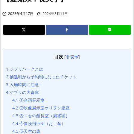
2023年4月17日
2024年3月11日


目次
[
非表示
]
1
ジブリパークとは
2
抽選制から予約制になったチケット
3
入場時間に注意！
4
ジブリの大倉庫
4.1
①企画展示室
4.2
②映像展示室オリヲン座座
4.3
③ニセの館長室（湯婆婆）
4.4
④冒険飛行団（お土産）
4.5
⑤天空の庭