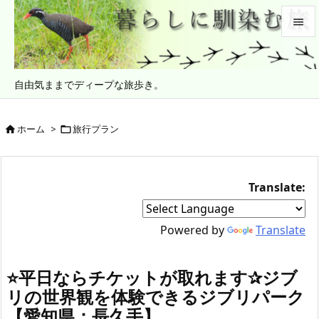


メニュ
自由気ままでディープな旅歩き。

サイド

ホーム
>
旅行プラン


前へ

次へ
Translate:

検索
Powered by
Translate
⭐️平日ならチケットが取れます✰ジブ
リの世界観を体験できるジブリパーク
【愛知県：長久手】