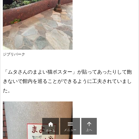
ジブリパーク
「ムタさんのまよい猫ポスター」が貼ってあったりして飽
きないで館内を巡ることができるように工夫されていまし
た。



メニュー
上へ
ホーム