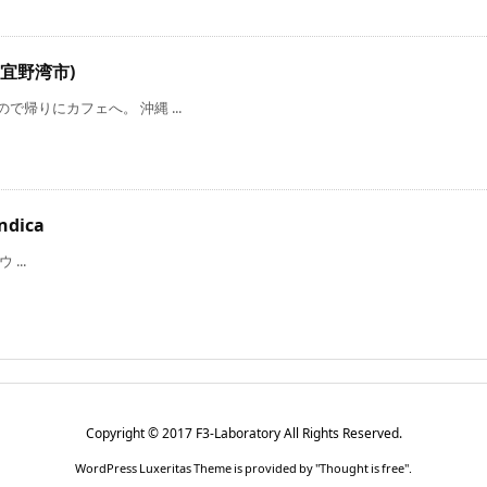
宜野湾市)
帰りにカフェへ。 沖縄 ...
ndica
 ...
Copyright ©
2017
F3-Laboratory
All Rights Reserved.
WordPress Luxeritas Theme is provided by "
Thought is free
".