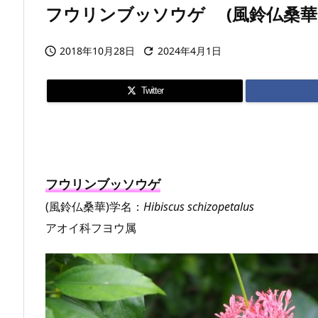
フウリンブッソウゲ (風鈴仏桑華) 学名：
2018年10月28日
2024年4月1日


Twitter
フウリンブッソウゲ
(風鈴仏桑華)学名：
Hibiscus schizopetalus
アオイ科フヨウ属