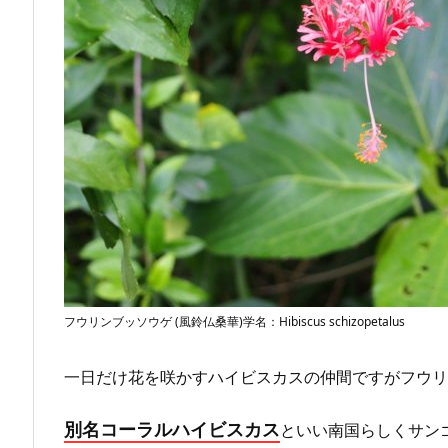
フウリンブッソウゲ (風鈴仏桑華)学名：Hibiscus schizopetalus
一日だけ花を咲かすハイビスカスの仲間ですがフウリ
別名コーラルハイビスカス
といい南国らしくサン