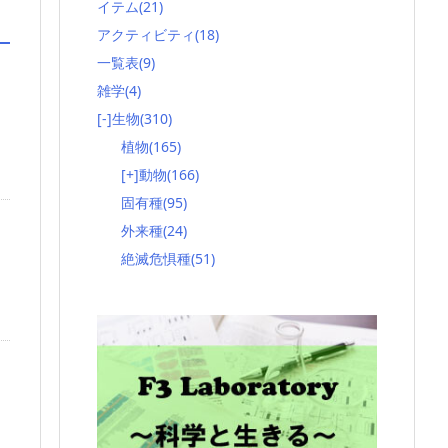
イテム
(21)
アクティビティ
(18)
一覧表
(9)
雑学
(4)
[-]
生物
(310)
植物
(165)
[+]
動物
(166)
固有種
(95)
外来種
(24)
絶滅危惧種
(51)