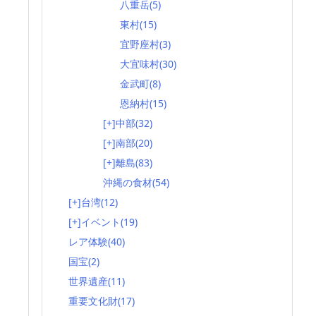
八重岳
(5)
東村
(15)
宜野座村
(3)
大宜味村
(30)
金武町
(8)
恩納村
(15)
[+]
中部
(32)
[+]
南部
(20)
[+]
離島
(83)
沖縄の食材
(54)
[+]
台湾
(12)
[+]
イベント
(19)
レア体験
(40)
国宝
(2)
世界遺産
(11)
重要文化財
(17)