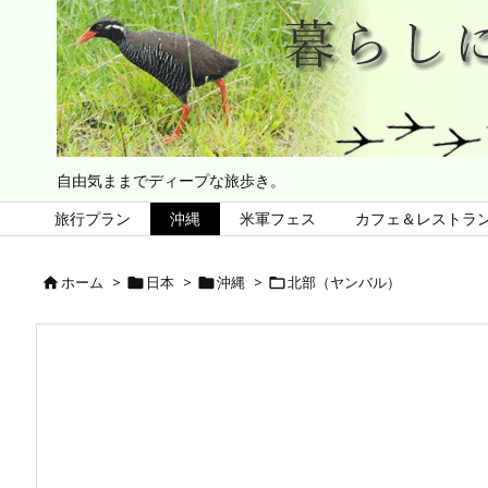
自由気ままでディープな旅歩き。
旅行プラン
沖縄
米軍フェス
カフェ＆レストラ
ホーム
>
日本
>
沖縄
>
北部（ヤンバル）



