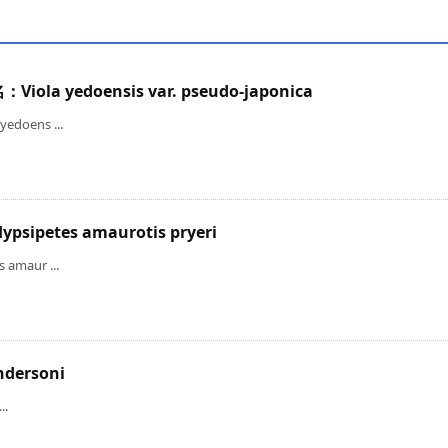
 yedoensis var. pseudo-japonica
ens ...
tes amaurotis pryeri
aur ...
dersoni
..