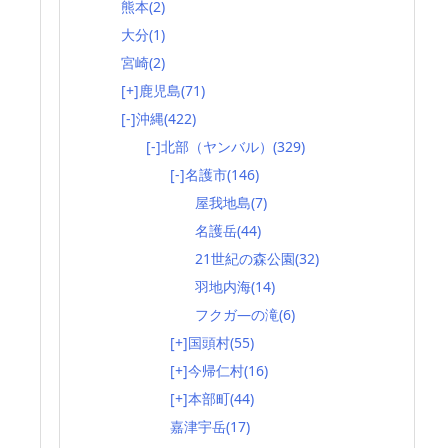
熊本
(2)
大分
(1)
宮崎
(2)
[+]
鹿児島
(71)
[-]
沖縄
(422)
[-]
北部（ヤンバル）
(329)
[-]
名護市
(146)
屋我地島
(7)
名護岳
(44)
21世紀の森公園
(32)
羽地内海
(14)
フクガ―の滝
(6)
[+]
国頭村
(55)
[+]
今帰仁村
(16)
[+]
本部町
(44)
嘉津宇岳
(17)