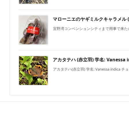
マローニエのヤギミルクキャラメル (
宜野湾コンベンションシティまで用事で来たので
アカタテハ (赤立羽) 学名: Vanessa i
アカタテハ(赤立羽) 学名: Vanessa indica チョウ