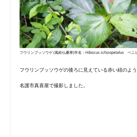
フウリンブッソウゲ (風鈴仏桑華)学名：Hibiscus schizopetalus ベ
フウリンブッソウゲの後ろに見えている赤い紐のよう
名護市真喜屋で撮影しました。