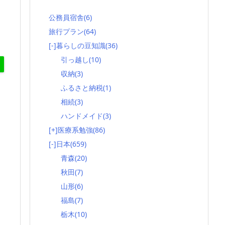
公務員宿舎
(6)
旅行プラン
(64)
[-]
暮らしの豆知識
(36)
引っ越し
(10)
収納
(3)
ふるさと納税
(1)
相続
(3)
ハンドメイド
(3)
[+]
医療系勉強
(86)
[-]
日本
(659)
青森
(20)
秋田
(7)
山形
(6)
福島
(7)
栃木
(10)