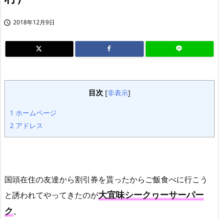
2018年12月9日

目次
[
非表示
]
1
ホームページ
2
アドレス
国頭在住の友達から割引券を貰ったからご飯食べに行こう
大宜味シークヮーサーパー
と誘われてやってきたのが
ク
。