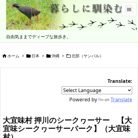


メニュ
自由気ままでディープな旅歩き。

サイド

ホーム
>
日本
>
沖縄
>
北部（ヤンバル）




前へ

次へ
Translate:

検索
Powered by
Translate
大宜味村 押川のシークヮーサー 【大
宜味シークヮーサーパーク】（大宜味
村）