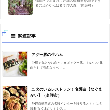
低価格で泊まれて沖縄の動植物を満喫でき
る穴場☆やんばる学びの森 （国頭村）
関連記事

アグー豚の生ハム
沖縄で有名なお肉といえばアグー豚。 おいしい豚
肉として有名なイベリ ...
ユタのいるレストラン！名護曲【なぐま
がい】（名護市）
沖縄自動車道の名護インターを降りるとすぐに名
護曲(なぐまがい）レス ...