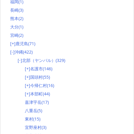
福岡
(1)
長崎
(3)
熊本
(2)
大分
(1)
宮崎
(2)
[+]
鹿児島
(71)
[-]
沖縄
(422)
[-]
北部（ヤンバル）
(329)
[+]
名護市
(146)
[+]
国頭村
(55)
[+]
今帰仁村
(16)
[+]
本部町
(44)
嘉津宇岳
(17)
八重岳
(5)
東村
(15)
宜野座村
(3)