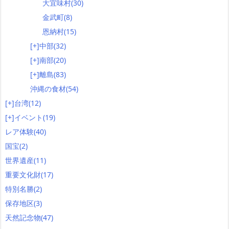
大宜味村
(30)
金武町
(8)
恩納村
(15)
[+]
中部
(32)
[+]
南部
(20)
[+]
離島
(83)
沖縄の食材
(54)
[+]
台湾
(12)
[+]
イベント
(19)
レア体験
(40)
国宝
(2)
世界遺産
(11)
重要文化財
(17)
特別名勝
(2)
保存地区
(3)
天然記念物
(47)