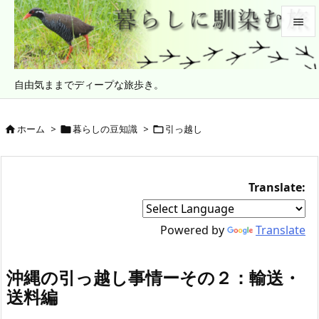


メニュ
自由気ままでディープな旅歩き。

サイド

ホーム
>
暮らしの豆知識
>
引っ越し



前へ

次へ
Translate:

検索
Powered by
Translate
沖縄の引っ越し事情ーその２：輸送・
送料編