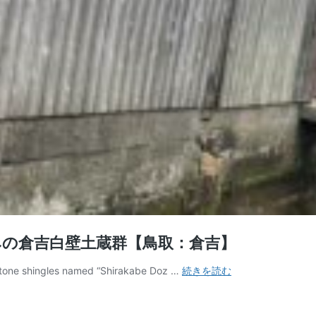
みの倉吉白壁土蔵群【鳥取：倉吉】
古
 stone shingles named “Shirakabe Doz …
続きを読む
民
家
と